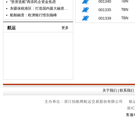
TBN
001340
“垫资造船”再添民企资金焦虑
东疆保税港区：打造国内最大融资租赁业聚集地
TBN
001335
船舶融资：欧洲银行惜别巅峰
TBN
001339
航运
更多
关于我们
|
联系我们
主办单位：浙江拍船网航运交易股份有限公司 航运信
浙IC
客服电