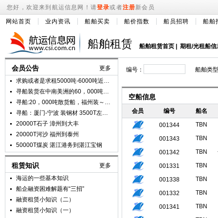
您好，欢迎来到航运信息网！请
登录
或者
注册
新会员
网站首页
业内资讯
船舶买卖
船价指数
船员招聘
船舶
船舶租赁
船舶租赁首页
|
期租/光租船信
会员公告
更多
编号：
船舶类
求购或者是求租5000吨-6000吨近海散货船，船龄2013年-2018年，单主机.
寻船装货在中南美洲的60，000吨～64，000吨的货船(智利到中国)。
空船信息
寻船:20，000吨散货船，福州装～越南卸。
会员
编号
船名
寻船：厦门-宁波 装钢材 3500T左右 有实船联系
20000T石子 漳州到大丰
TBN
001344
20000T河沙 福州到泰州
TBN
001343
50000T煤炭 湛江港务到湛江宝钢
TBN
001342
租赁知识
更多
TBN
001331
海运的一些基本知识
TBN
001338
船企融资困难解题有“三招”
TBN
001332
融资租赁小知识（二）
TBN
001341
融资租赁小知识（一）