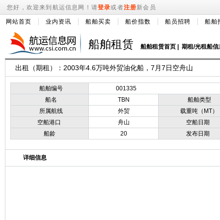
您好，欢迎来到航运信息网！请
登录
或者
注册
新会员
网站首页
业内资讯
船舶买卖
船价指数
船员招聘
船舶
船舶租赁
船舶租赁首页
|
期租/光租船信
出租（期租）：2003年4.6万吨外贸油化船，7月7日空舟山
船舶编号
001335
船名
TBN
船舶类型
所属航线
外贸
载重吨（MT）
空船港口
舟山
空船日期
船龄
20
发布日期
详细信息