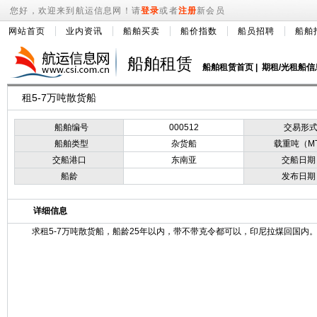
您好，欢迎来到航运信息网！请
登录
或者
注册
新会员
网站首页
业内资讯
船舶买卖
船价指数
船员招聘
船舶
船舶租赁
船舶租赁首页
|
期租/光租船信
租5-7万吨散货船
船舶编号
000512
交易形
船舶类型
杂货船
载重吨（M
交船港口
东南亚
交船日期
船龄
发布日期
详细信息
求租5-7万吨散货船，船龄25年以内，带不带克令都可以，印尼拉煤回国内