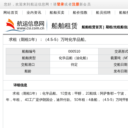
您好，欢迎来到航运信息网！请
登录
或者
注册
新会员
网站首页
业内资讯
船舶买卖
船价指数
船员招聘
船舶
船舶租赁
船舶租赁首页
|
期租/光租船信
求租（期租1年）：（4.5-5）万吨化学品船。
船舶编号
000510
交易形
船舶类型
化学品船（油化船）
载重吨（M
交船港口
待定
交船日期
船龄
发布日期
详细信息
求租（期租1年）：化学品船。 1⃣货名：甲醇， 2⃣航线：阿萨鲁耶～宁波 、
年，年租 。 4⃣工厂是伊朗国企，迪拜付款。 5⃣年租：4条船，（4.5-5）万吨